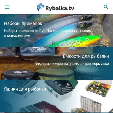
menu
search
Наборы приманок
Наборы приманок от Rybalka.tv подобранные нашими
специалистами
Емкости для рыбалки
Фидеры, пикеры, катушки, шнуры, кормушки
Ящики для рыбалки