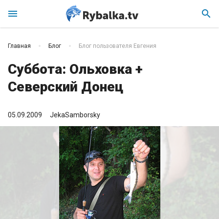
menu
search
Главная
Блог
Блог пользователя Евгения
Суббота: Ольховка +
Северский Донец
05.09.2009
JekaSamborsky