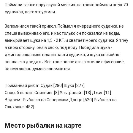
Поймали также пару окуней мелких. на троих поймали штук 70
судачков, всех отпустили.
Запомнился такой прикол. Поймал я очередного судачка, не
спеша вываживаю его, и как только он показался из воды,
выныривает щука на 1,5 - 2 КГ, и хватает моего судачка. Я тяну
в свою сторону, она в свою, под воду. Победила щука -
джигголовка вылетела из пасти судачка, и щука спокойно
пошла его доедать. Все трое после этого стояли офигевшие,
на всю жизнь думаю запомнится.
Пойманная рыба:
Судак [280]
Щука [277]
Способ ловли:
Спиннинг [8]
Ультралайт [13]
Джиг [11]
Водоем:
Рыбалка на Северском Донце [520]
Рыбалка на
Ольховке [482]
Место рыбалки на карте