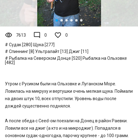
visibility
mode_comment
7613
0
0
Судак [280]
Щука [277]
Спиннинг [8]
Ультралайт [13]
Джиг [11]
Рыбалка на Северском Донце [520]
Рыбалка на Ольховке
[482]
Утром с Русиком были на Ольховке и Луганском Море.
Ловилась на микруху и вертушки очень мелкая щука. Поймали
на двоих штук 10, всех отпустили. Уровень воды после
дождей существенно поднялся.
А после обеда с Ceed-ом поехали на Донец в район Раевки.
Ловили все на джиг (а кто и на микроджиг). Попадался в
основном судак-одногодка, парочку крупнее - до 100 грамм.