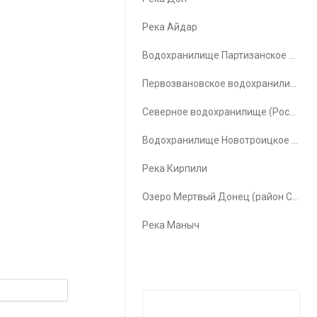
Река Айдар
Водохранилище Партизанское водохранилище
Первозвановское водохранилище (Первозвановка)
Северное водохранилище (Ростов-на-Дону)
Водохранилище Новотроицкое водохранилище
Река Кирпили
Озеро Мертвый Донец (район Счастья)
Река Маныч