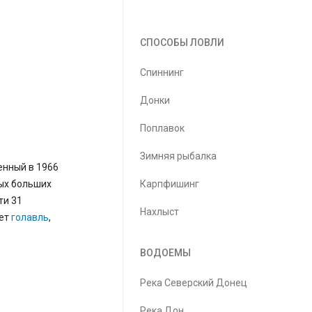
СПОСОБЫ ЛОВЛИ
Спиннинг
Донки
Поплавок
Зимняя рыбалка
енный в 1966
ых больших
Карпфишинг
ти 31
Нахлыст
ает
голавль
,
ВОДОЕМЫ
Река Северский Донец
Река Дон