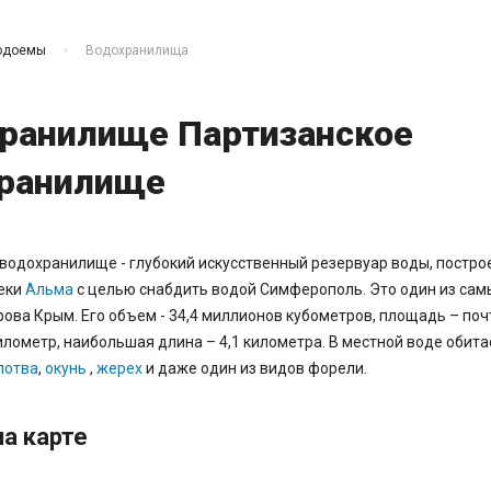
одоемы
Водохранилища
ранилище Партизанское
ранилище
водохранилище - глубокий искусственный резервуар воды, постро
реки
Альма
с целью снабдить водой Симферополь. Это один из сам
ова Крым. Его объем - 34,4 миллионов кубометров, площадь – поч
лометр, наибольшая длина – 4,1 километра. В местной воде обит
лотва
,
окунь
,
жерех
и даже один из видов форели.
а карте