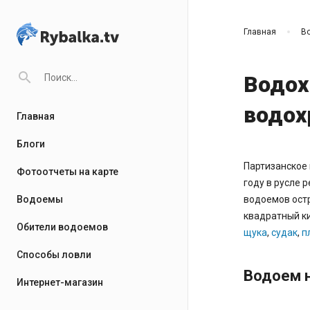
Главная
В
search
Водох
водох
Главная
Блоги
Партизанское 
Фотоотчеты на карте
году в русле 
Водоемы
водоемов остр
квадратный ки
Обители водоемов
щука
,
судак
,
п
Способы ловли
Водоем н
Интернет-магазин