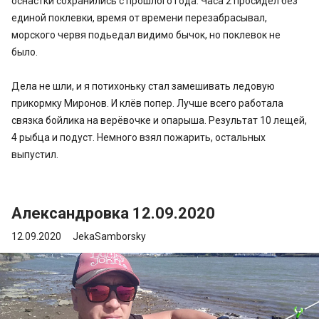
оснастки сохранились с прошлого года. Часа 2 просидел без
единой поклевки, время от времени перезабрасывал,
морского червя подьедал видимо бычок, но поклевок не
было.
Дела не шли, и я потихоньку стал замешивать ледовую
прикормку Миронов. И клёв попер. Лучше всего работала
связка бойлика на верёвочке и опарыша. Результат 10 лещей,
4 рыбца и подуст. Немного взял пожарить, остальных
выпустил.
Александровка 12.09.2020
12.09.2020
JekaSamborsky