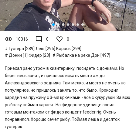
visibility
mode_comment
10316
0
0
Густера [289]
Лещ [295]
Карась [299]
Донки [1]
Фидер [23]
Рыбалка на реке Дон [497]
Приехал рано утром в кизитеринку, посидеть с донками. Но
берег весь занят, и пришлось искать место аж до
Александровского родника. Там мелко, и место не очень но
популярное, но пришлось занять то, что было. Крокодил
зарядил на пружину с 3-мя крючками - все с кукурузой. За всю
рыбалку поймал карася. На фидерное удилище ловил
готовым монтажом от фидер концепт feeder rig. Очень
понравился. Хорошо сечет рыбу. Поймал леща и десяток
густерок.