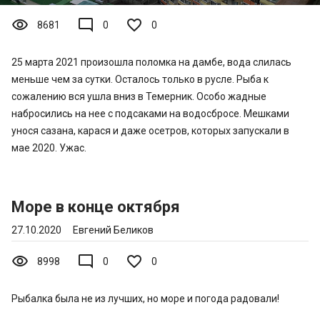
visibility
mode_comment
8681
0
0
25 марта 2021 произошла поломка на дамбе, вода слилась
меньше чем за сутки. Осталось только в русле. Рыба к
сожалению вся ушла вниз в Темерник. Особо жадные
набросились на нее с подсаками на водосбросе. Мешками
унося сазана, карася и даже осетров, которых запускали в
мае 2020. Ужас.
Море в конце октября
27.10.2020
Евгений Беликов
visibility
mode_comment
8998
0
0
Рыбалка была не из лучших, но море и погода радовали!