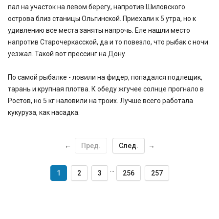
пал на участок на левом берегу, напротив Шиловского
острова близ станицы Ольгинской. Приехали к 5 утра, но к
удивлению все места заняты напрочь. Еле нашли место
напротив Старочеркасской, да и то повезло, что рыбак с ночи
уезжал. Такой вот прессинг на Дону.
По самой рыбалке - ловили на фидер, попадался подлещик,
тарань и крупная плотва. К обеду жгучее солнце прогнало в
Ростов, но 5 кг наловили на троих. Лучше всего работала
кукуруза, как насадка.
←
Пред.
След.
→
...
1
2
3
256
257