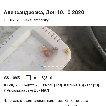
Александровка, Дон 10.10.2020
10.10.2020
JekaSamborsky
visibility
mode_comment
9805
0
0
Лещ [295]
Подуст [296]
Рыбец [329]
Донки [1]
Фидер [23]
Рыбалка на реке Дон [497]
Изначально ехал половить пиленгаса. Купил нереиса,