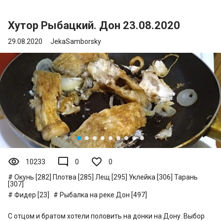
Хутор Рыбацкий. Дон 23.08.2020
29.08.2020
JekaSamborsky
visibility
mode_comment
10233
0
0
Окунь [282]
Плотва [285]
Лещ [295]
Уклейка [306]
Тарань
[307]
Фидер [23]
Рыбалка на реке Дон [497]
С отцом и братом хотели половить на донки на Дону. Выбор