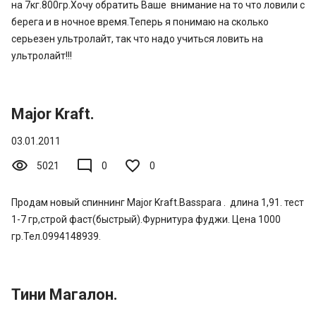
на 7кг.800гр.Хочу обратить Ваше внимание на то что ловили с
берега и в ночное время.Теперь я понимаю на сколько
серьезен ультролайт, так что надо учиться ловить на
ультролайт!!!
Major Kraft.
03.01.2011
visibility
mode_comment
5021
0
0
Продам новый спиннинг Major Kraft.Basspara . длина 1,91. тест
1-7 гр,строй фаст(быстрый).Фурнитура фуджи. Цена 1000
гр.Тел.0994148939.
Тини Магалон.