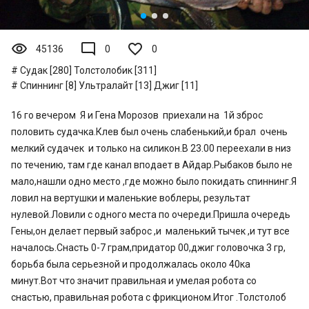
visibility
mode_comment
45136
0
0
Судак [280]
Толстолобик [311]
Спиннинг [8]
Ультралайт [13]
Джиг [11]
16 го вечером Я и Гена Морозов приехали на 1й зброс
половить судачка.Клев был очень слабенький,и брал очень
мелкий судачек и только на силикон.В 23.00 переехали в низ
по течению, там где канал вподает в Айдар.Рыбаков было не
мало,нашли одно место ,где можно было покидать спиннинг.Я
ловил на вертушки и маленькие воблеры, результат
нулевой.Ловили с одного места по очереди.Пришла очередь
Гены,он делает первый заброс ,и маленький тычек ,и тут все
началось.Снасть 0-7 грам,придатор 00,джиг головочка 3 гр,
борьба была серьезной и продолжалась около 40ка
минут.Вот что значит правильная и умелая робота со
снастью, правильная робота с фрикционом.Итог .Толстолоб