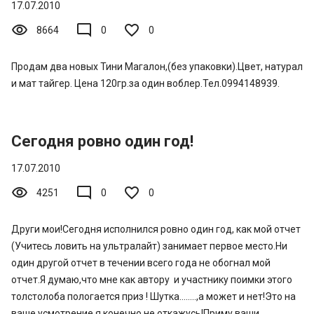
17.07.2010
visibility
mode_comment
8664
0
0
Продам два новых Тини Магалон,(без упаковки).Цвет, натурал
и мат тайгер. Цена 120гр.за один воблер.Тел.0994148939.
Сегодня ровно один год!
17.07.2010
visibility
mode_comment
4251
0
0
Други мои!Сегодня исполнился ровно один год, как мой отчет
(Учитесь ловить на ультралайт) занимает первое место.Ни
один другой отчет в течении всего года не обогнал мой
отчет.Я думаю,что мне как автору и участнику поимки этого
толстолоба пологается приз ! Шутка........,а может и нет!Это на
ваше усмотрение,я конечно не откажусь!Приму ваши