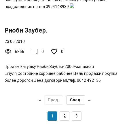
поздравления по тел.0994148939.
Риоби Заубер.
23.05.2010
visibility
mode_comment
6866
0
0
Продам катушку Риоби Заубер-2000+запасная
шпуля.Состояние хорошее,рабочее.Цель продажи покупка
более дорогой.Цена договорная,тлф. 0642 492136.
←
Пред.
След.
→
1
2
3