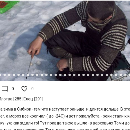
mode_comment
0
0
Плотва [285]
Елец [291]
 зима в Сибири -тем что наступает раньше и длится дольше. В это
ег, а мороз всё крепчал ( до -24С) и вот пожалуйста - реки стали к 
ку -уж как ждали то! Тут правда такое вышло -в верховьях Томи д