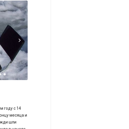
м году с 14
концу месяца и
ожди шли