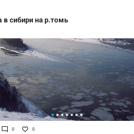
 в сибири на р.томь
mode_comment
0
0