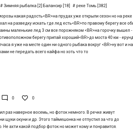
Зимняя рыбалка [2]
Балансир [18]
реке Томь [382]
морозы какая радость<BR>на прудах уже открыли сезон но на реке 
ал на разведку искать где лед есть<BR>по правому берегу все об
раины маленькие лед 3 см все порожняком <BR>на горочку вышел - 
отивоположном берегу припай хороший<BR>до моста 40 км - ерунд
часа я уже на месте один ни одного рыбака вокруг <BR>ну вот и н
ами не передать всего кайфа но хоть что то
mode_comment
0
0
ил раз наверное восемь, но фоток немного. В речке живут
и щуки окуни и др. Этого таймешонка не отпустил за что до
о. Не ахти какой подбор фоток но может кому и понравится.