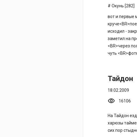
Окунь [282]
вот и первые 
круче<BR>поех
исходил - зак
заметил на пр
<BR>через пол
чуть <BR>фотк
Тайдон
18.02.2009
visibility
16106
На Тайдон езд
харюзы таймен
сих пор стыдн