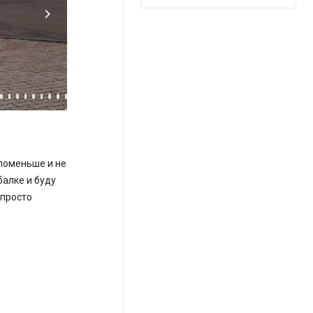
 поменьше и не
алке и буду
 просто