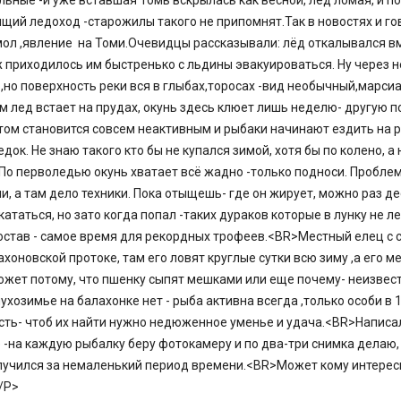
льные -и уже вставшая Томь вскрылась как весной, лёд ломая, и п
щий ледоход -старожилы такого не припомнят.Так в новостях и г
мол ,явление на Томи.Очевидцы рассказывали: лёд откалывался вм
 приходилось им быстренько с льдины эвакуироваться. Ну через н
,но поверхность реки вся в глыбах,торосах -вид необычный,марси
 лед встает на прудах, окунь здесь клюет лишь неделю- другую п
том становится совсем неактивным и рыбаки начинают ездить на р
док. Не знаю такого кто бы не купался зимой, хотя бы по колено, а
По перволедью окунь хватает всё жадно -только подноси. Проблем
и, а там дело техники. Пока отыщешь- где он жирует, можно раз д
ататься, но зато когда попал -таких дураков которые в лунку не л
остав - самое время для рекордных трофеев.<BR>Местный елец с 
ахоновской протоке, там его ловят круглые сутки всю зиму ,а его м
ожет потому, что пшенку сыпят мешками или еще почему- неизвест
ухозимье на балахонке нет - рыба активна всегда ,только особи в 1
ть- чтоб их найти нужно недюженное уменье и удача.<BR>Написал
-на каждую рыбалку беру фотокамеру и по два-три снимка делаю, 
лучился за немаленький период времени.<BR>Может кому интерес
/P>