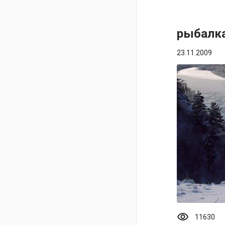
рыбалка
23.11.2009
visibility
11630