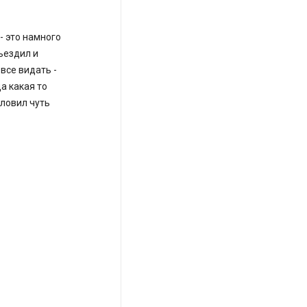
- это намного
ьездил и
все видать -
а какая то
аловил чуть