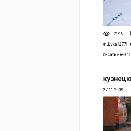
visibility
mo
7196
Щука [277]
писать нечего
кузнецк
27.11.2009