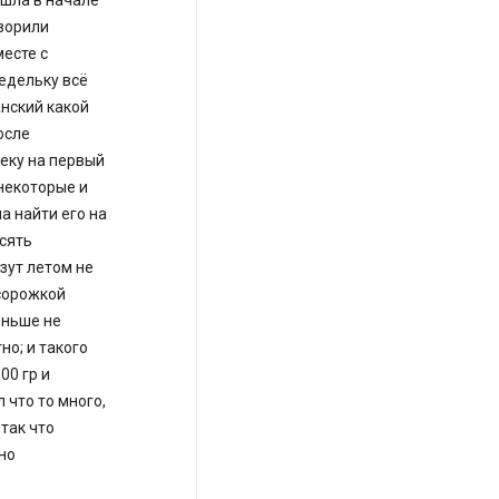
ошла в начале
оворили
есте с
едельку всё
анский какой
осле
еку на первый
 некоторые и
а найти его на
есять
езут летом не
сорожкой
еньше не
но; и такого
00 гр и
 что то много,
так что
но