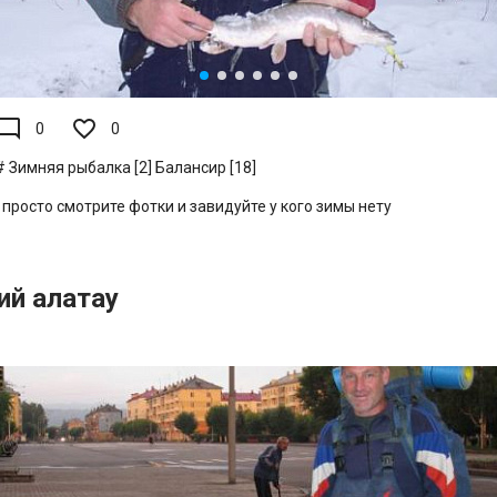
de_comment
0
0
Зимняя рыбалка [2]
Балансир [18]
 просто смотрите фотки и завидуйте у кого зимы нету
ий алатау