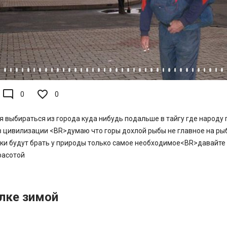
mode_comment
0
0
я выбираться из города куда нибудь подальше в тайгу где народу
 цивилизации <BR>думаю что горы дохлой рыбы не главное на рыб
ки будут брать у природы только самое необходимое<BR>давайте
расотой
лке зимой