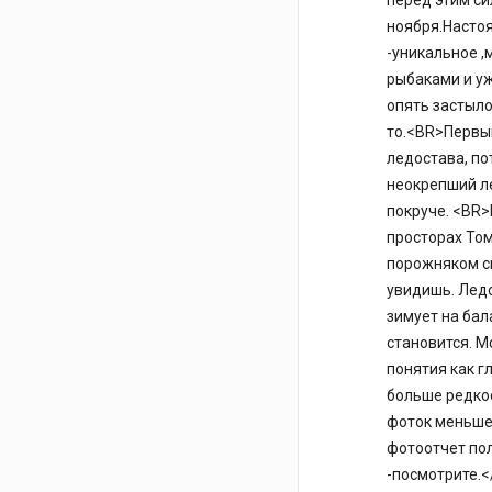
перед этим си
ноября.Настоя
-уникальное ,
рыбаками и уж
опять застыло
то.<BR>Первым
ледостава, по
неокрепший ле
покруче. <BR>
просторах Том
порожняком ск
увидишь. Лед
зимует на бал
становится. М
понятия как гл
больше редкос
фоток меньше 
фотоотчет по
-посмотрите.<