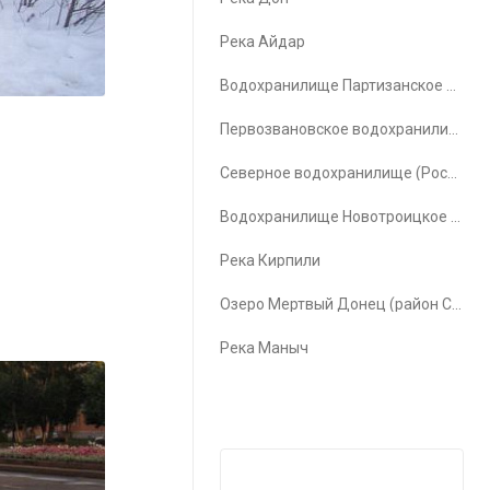
Река Айдар
Водохранилище Партизанское водохранилище
Первозвановское водохранилище (Первозвановка)
Северное водохранилище (Ростов-на-Дону)
Водохранилище Новотроицкое водохранилище
Река Кирпили
Озеро Мертвый Донец (район Счастья)
Река Маныч