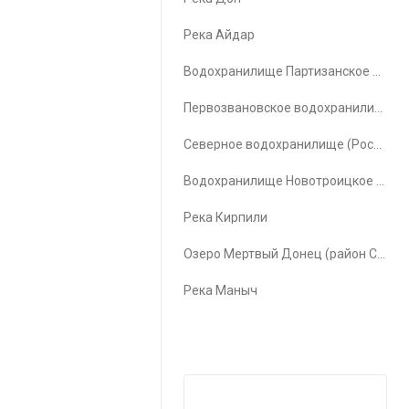
Река Айдар
Водохранилище Партизанское водохранилище
Первозвановское водохранилище (Первозвановка)
Северное водохранилище (Ростов-на-Дону)
Водохранилище Новотроицкое водохранилище
Река Кирпили
Озеро Мертвый Донец (район Счастья)
Река Маныч