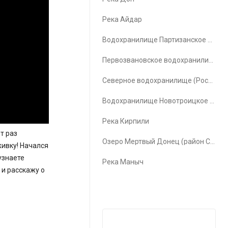
Река Айдар
Водохранилище Партизанское водохранилище
Первозвановское водохранилище (Первозвановка)
Северное водохранилище (Ростов-на-Дону)
Водохранилище Новотроицкое водохранилище
Река Кирпили
т раз
Озеро Мертвый Донец (район Счастья)
живку! Начался
узнаете
Река Маныч
 и расскажу о