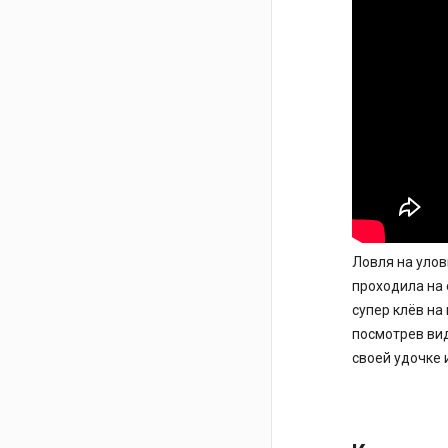
Ловля на улов
проходила на 
супер клёв на
посмотрев вид
своей удочке и