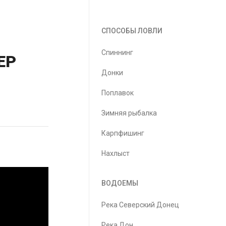
СПОСОБЫ ЛОВЛИ
Спиннинг
ЕР
Донки
Поплавок
Зимняя рыбалка
Карпфишинг
Нахлыст
ВОДОЕМЫ
Река Северский Донец
Река Дон