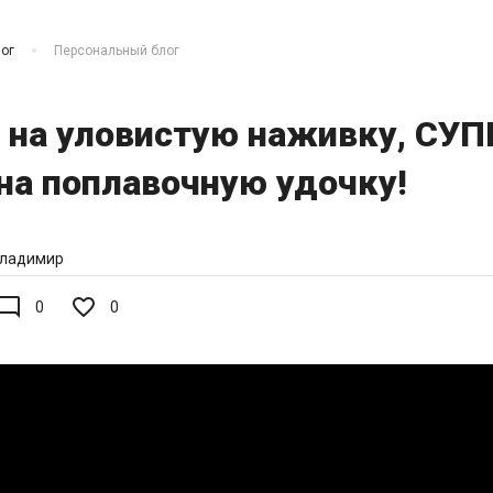
ог
Персональный блог
 на уловистую наживку, СУП
на поплавочную удочку!
ладимир
de_comment
0
0