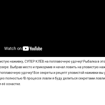
истую наживку, СУПЕР КЛЁВ на поплавочную удочку! Рыбалка в это
озере. Выбрав место и прикормив я начал ловить на уловистую на
 поплавочную удочку! Все секреты и рецепт уловистой наживки вы 
ео полностью !В процессе ловли я буду делиться секретами ловли
 её оснастке.