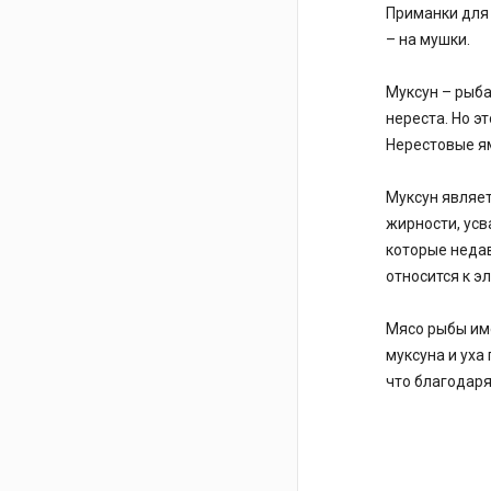
Приманки для 
– на мушки.
Муксун – рыба
нереста. Но э
Нерестовые ям
Муксун являет
жирности, усв
которые недав
относится к э
Мясо рыбы им
муксуна и уха
что благодаря