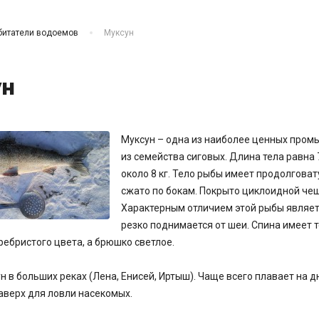
битатели водоемов
Муксун
ун
Муксун – одна из наиболее ценных про
из семейства сиговых. Длина тела равна 7
около 8 кг. Тело рыбы имеет продолгова
сжато по бокам. Покрыто циклоидной чеш
Характерным отличием этой рыбы являетс
резко поднимается от шеи. Спина имеет
еребристого цвета, а брюшко светлое.
н в больших реках (Лена, Енисей, Иртыш). Чаще всего плавает на д
аверх для ловли насекомых.