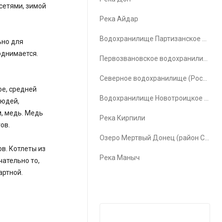
сетями, зимой
Река Айдар
Водохранилище Партизанское водохранилище
ьно для
поднимается.
Первозвановское водохранилище (Первозвановка)
Северное водохранилище (Ростов-на-Дону)
ое, средней
Водохранилище Новотроицкое водохранилище
людей,
, медь. Медь
Река Кирпили
тов.
Озеро Мертвый Донец (район Счастья)
в. Котлеты из
Река Маныч
чательно то,
артной.