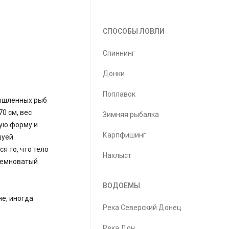
СПОСОБЫ ЛОВЛИ
Спиннинг
Донки
Поплавок
мышленных рыб
0 см, вес
Зимняя рыбалка
тую форму и
Карпфишинг
уей.
я то, что тело
Нахлыст
 темноватый
ВОДОЕМЫ
не, иногда
Река Северский Донец
Река Дон