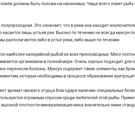
ловли должны быть похожи на насекомых. Чаще всего ловят рыбу 
 полупроходная. Это означает, что в реки она заходит исключител
то касается лишь устьев рек. Высоко по течению не всегда муксун 
ы располагаются либо в устье реки, либо выше по течению.
ся наиболее калорийной рыбой из всех пресноводных. Мясо плотн
аивается организмом в полной мере. Очень хорошо подходит для 
но перенесли болезнь. Муксун содержит такие элементы, как бром
лементам, которые необходимы в процессе образования эритроци
еет аромат свежего огурца благодаря наличию специальных белко
 пользуются огромным спросом среди любителей этой рыбы. Приме
 высокой плотности минерализация мяса значительно ниже станд