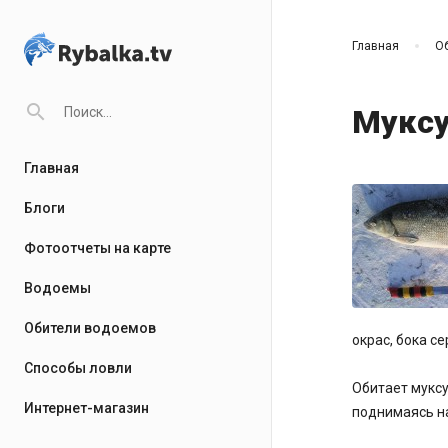
Главная
О
search
Мукс
Главная
Блоги
Фотоотчеты на карте
Водоемы
Обители водоемов
окрас, бока с
Способы ловли
Обитает муксу
Интернет-магазин
поднимаясь н