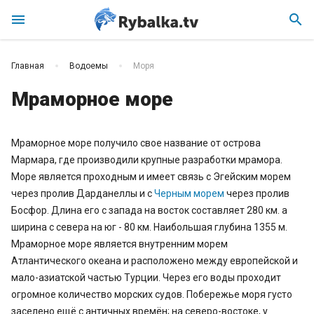
menu
search
Главная
Водоемы
Моря
Мраморное море
Мраморное море получило свое название от острова
Мармара, где производили крупные разработки мрамора.
Море является проходным и имеет связь с Эгейским морем
через пролив Дарданеллы и с
Черным морем
через пролив
Босфор. Длина его с запада на восток составляет 280 км. а
ширина с севера на юг - 80 км. Наибольшая глубина 1355 м.
Мраморное море является внутренним морем
Атлантического океана и расположено между европейской и
мало-азиатской частью Турции. Через его воды проходит
огромное количество морских судов. Побережье моря густо
заселено ещё с античных времён; на северо-востоке, у