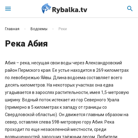
menu
search
Главная
Водоемы
Реки
Река Абия
Абия – река, несущая свои воды через Александровский
район Пермского края. Ее устье находится в 269 километрах
по левобережью Яйвы. Длина водоема составляет всего
десять километров. На некоторых участках она едва
угадывается в зарослях растительности, имея 1,5-метровую
ширину. Водный поток истекает из гор Северного Урала
(примерно в 5 километрах к западу от границы со
Свердловской областью). Он движется главным образом на
север, оставляя слева 598-метровую гору Абия. Река
проходит по еще незаселенной местности, среди
возвышенностей, заросших таёжным лесом. Любители