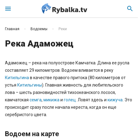
menu
search
Главная
Водоемы
Реки
Река Адаможец
Адаможец – река на полуострове Камчатка. Длина ее русла
составляет 29 километров. Водоем вливается в реку
Китильгина
в качестве правого притока (80 километров от
устья
Китильгины
). Главная живность для любительского
лова – шесть разновидностей тихоокеанского лосося,
камчатская
семга
,
микижа
и
голец
. Ловят здесь и
кижуча
. Это
происходит сразу после начала нереста, когда он еще
серебристого цвета.
Водоем на карте