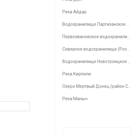
Река Айдар
Водохранилище Партизанское водохранилище
Первозвановское водохранилище (Первозвановка)
Северное водохранилище (Ростов-на-Дону)
Водохранилище Новотроицкое водохранилище
Река Кирпили
Озеро Мертвый Донец (район Счастья)
Река Маныч