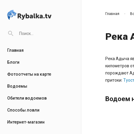
Главная
В
search
Река 
Главная
Река Адыча я
Блоги
километров от
порождают Ад
Фотоотчеты на карте
притоки:
Туос
Водоемы
Водоем н
Обители водоемов
Способы ловли
Интернет-магазин