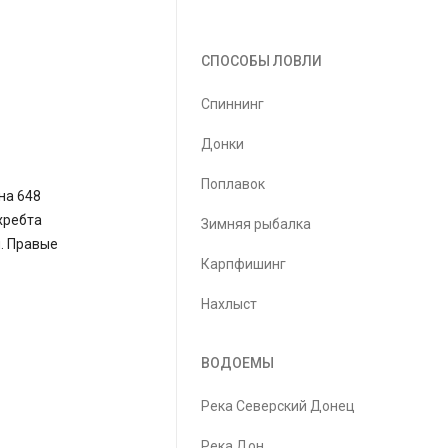
СПОСОБЫ ЛОВЛИ
Спиннинг
Донки
Поплавок
на 648
хребта
Зимняя рыбалка
. Правые
Карпфишинг
Нахлыст
ВОДОЕМЫ
Река Северский Донец
Река Дон