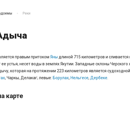
одоемы
Реки
Адыча
вляется правым притоком
Яны
длиной 715 километров и сливается 
 ее устья, несет воды в землях Якутии. Западные склоны Черского 
ычу, которая на протяжении 223 километров является судоходной
тах
, Чаркы, Делакаг; левые:
Борулах
,
Нельгесе
,
Дербеке
.
а карте