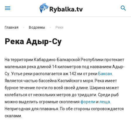
menu
search
Главная
Водоемы
Реки
Река Адыр-Су
На территории Кабардино-Балкарской Республики протекает
маленькая река длиной 14 километров под названием Адыр-
Су. Устье реки располагается аж 142 км от реки
Баксан
.
Является частью бассейна Каспийского моря. Река имеет
бурное течение почти по всей своей длине. Ширина может
колебаться от нескольких метров до тридцати. Среди рыб
можно выделить огромные скопления
форели
и
леща
.
Непригодная для плаванья. По обе стороны сопровождается
скалами.