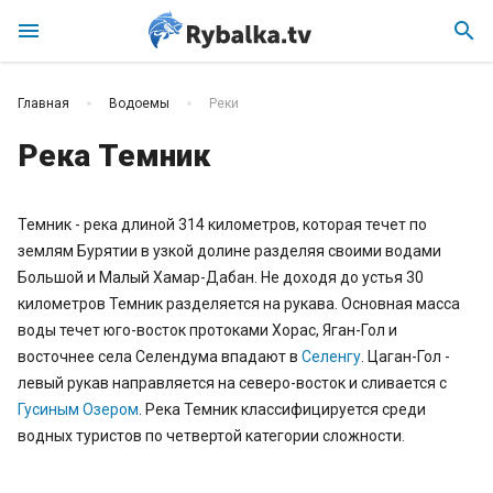
menu
search
Главная
Водоемы
Реки
Река Темник
Темник - река длиной 314 километров, которая течет по
землям Бурятии в узкой долине разделяя своими водами
Большой и Малый Хамар-Дабан. Не доходя до устья 30
километров Темник разделяется на рукава. Основная масса
воды течет юго-восток протоками Хорас, Яган-Гол и
восточнее села Селендума впадают в
Селенгу
. Цаган-Гол -
левый рукав направляется на северо-восток и сливается с
Гусиным Озером
. Река Темник классифицируется среди
водных туристов по четвертой категории сложности.