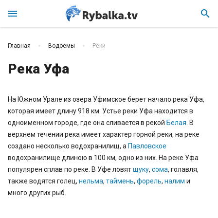
menu
search
Главная
Водоемы
Реки
Река Уфа
На Южном Урале из озера Уфимское берет начало река Уфа,
которая имеет длину 918 км. Устье реки Уфа находится в
одноименном городе, где она сливается в рекой
Белая
. В
верхнем течении река имеет характер горной реки, на реке
создано несколько водохранилищ, а
Павловское
водохранилище длиною в 100 км, одно из них. На реке Уфа
популярен сплав по реке. В Уфе ловят
щуку
,
сома
, голавля,
также водятся голец,
нельма
,
таймень
,
форель
,
налим
и
много других рыб.