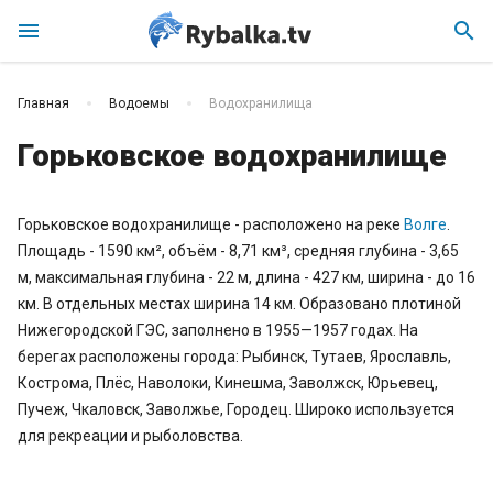
menu
search
Главная
Водоемы
Водохранилища
Горьковское водохранилище
Горьковское водохранилище - расположено на реке
Волге
.
Площадь - 1590 км², объём - 8,71 км³, средняя глубина - 3,65
м, максимальная глубина - 22 м, длина - 427 км, ширина - до 16
км. В отдельных местах ширина 14 км. Образовано плотиной
Нижегородской ГЭС, заполнено в 1955—1957 годах. На
берегах расположены города: Рыбинск, Тутаев, Ярославль,
Кострома, Плёс, Наволоки, Кинешма, Заволжск, Юрьевец,
Пучеж, Чкаловск, Заволжье, Городец. Широко используется
для рекреации и рыболовства.