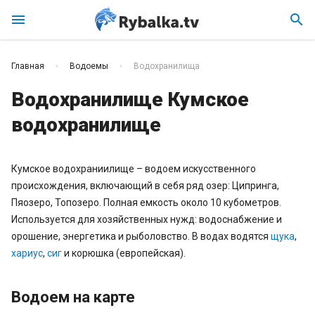
menu
search
Главная
Водоемы
Водохранилища
Водохранилище Кумское
водохранилище
Кумское водохраниилище – водоем искусственного
происхождения, включающий в себя ряд озер: Ципринга,
Пяозеро, Топозеро. Полная емкость около 10 кубометров.
Используется для хозяйственных нужд: водоснабжение и
орошение, энергетика и рыболовство. В водах водятся
щука
,
хариус
,
сиг
и корюшка (европейская).
Водоем на карте