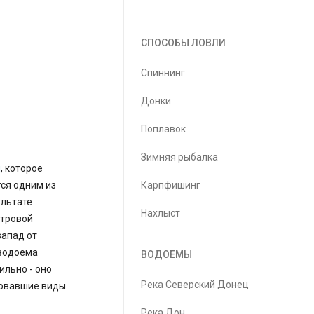
СПОСОБЫ ЛОВЛИ
Спиннинг
Донки
Поплавок
Зимняя рыбалка
ы
, которое
ся одним из
Карпфишинг
ультате
Нахлыст
етровой
запад от
 водоема
ВОДОЕМЫ
ильно - оно
Река Северский Донец
ровавшие виды
Река Дон