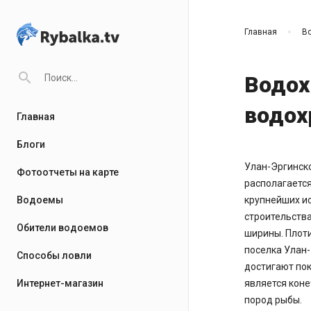
Главная
В
search
Водох
водох
Главная
Блоги
Улан-Эргинск
Фотоотчеты на карте
располагается
Водоемы
крупнейших ис
строительства
Обители водоемов
ширины. Плоти
поселка Улан-
Способы ловли
достигают пок
Интернет-магазин
является кон
пород рыбы.