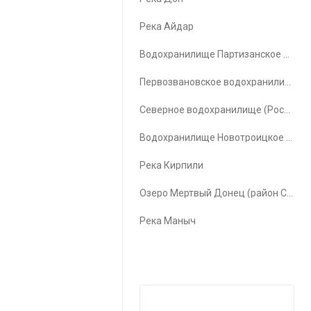
Река Айдар
Водохранилище Партизанское водохранилище
Первозвановское водохранилище (Первозвановка)
Северное водохранилище (Ростов-на-Дону)
Водохранилище Новотроицкое водохранилище
Река Кирпили
Озеро Мертвый Донец (район Счастья)
Река Маныч