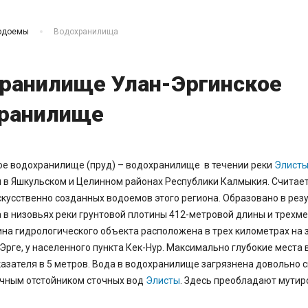
одоемы
Водохранилища
ранилище Улан-Эргинское
ранилище
ое водохранилище (пруд) – водохранилище в течении реки
Элист
 в Яшкульском и Целинном районах Республики Калмыкия. Считает
кусственно созданных водоемов этого региона. Образовано в рез
 в низовьях реки грунтовой плотины 412-метровой длины и трехм
на гидрологического объекта расположена в трех километрах на 
Эрге, у населенного пункта Кек-Нур. Максимально глубокие места
азателя в 5 метров. Вода в водохранилище загрязнена довольно с
ечным отстойником сточных вод
Элисты
. Здесь преобладают мути