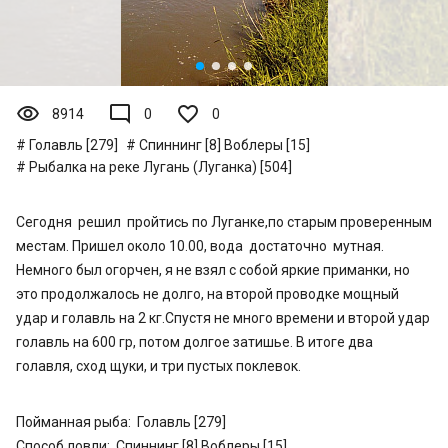
visibility
mode_comment
8914
0
0
Голавль [279]
Спиннинг [8]
Воблеры [15]
Рыбалка на реке Лугань (Луганка) [504]
Сегодня решил пройтись по Луганке,по старым проверенным
местам. Пришел около 10.00, вода достаточно мутная.
Немного был огорчен, я не взял с собой яркие приманки, но
это продолжалось не долго, на второй проводке мощный
удар и голавль на 2 кг.Спустя не много времени и второй удар
голавль на 600 гр, потом долгое затишье. В итоге два
голавля, сход щуки, и три пустых поклевок.
Пойманная рыба:
Голавль [279]
Способ ловли:
Спиннинг [8]
Воблеры [15]