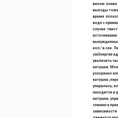
вялом клеве 
выезды тоже 
время плохог
воде с прима
случае твист
источниками 
вынужденных 
кол / в сек. 
смЭнергия ид
увеличить ча
катушки. Мож
ускоренно ил
катушки ,пере
упиралась, н
находится в ц
катушки, упр
спининга пре
зависимости 
движется имп