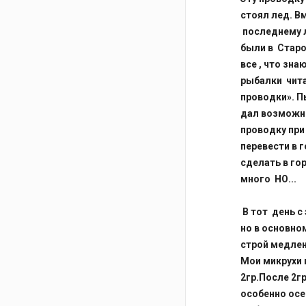
стоял лед. В
последнему 
были в Старо
все , что зна
рыбалки чита
проводки». П
дал возможно
проводку при
перевести в 
сделать в го
много НО...
В тот день с
но в основном
строй медлен
Мои микрухи 
2гр.После 2г
особенно осе