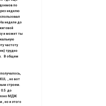
одоемов по
через неделю
Использовал
 На неделе до
жиговой
ку и может ты
икальную
эту частоту
ек) трудно
м. В общем
 получалось,
XUL , но вот
трым строем.
 0.5 до
с моно МДЖ
, но и этого