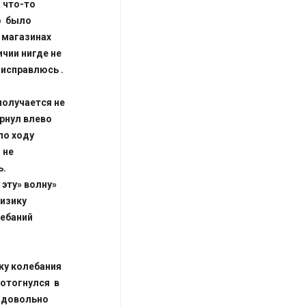
 что-то
то было
 магазинах
ичии нигде не
 исправлюсь .
получается не
ернул влево
по ходу
 не
ь.
эту» волну»
физику
лебаний
ржу колебания
 отогнулся в
и довольно