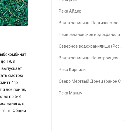
Река Айдар
Водохранилище Партизанское водохранилище
Первозвановское водохранилище (Первозвановка)
Северное водохранилище (Ростов-на-Дону)
 рыбокомбинат
Водохранилище Новотроицкое водохранилище
до 19, я
р выпускает
Река Кирпили
скать смотрю
Озеро Мертвый Донец (район Счастья)
смитт 4гр
 я все понял,
Река Маныч
лая по 5-8
последнего, я
г 9 шт. Общий