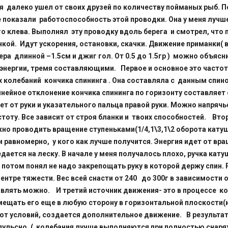
я далеко ушел от своих друзей по количеству пойманых рыб.
показали работоспособность этой проводки. Она у меня лучше
о клева. Выполнял эту проводку вдоль берега и смотрел, что 
нкой. Идут ускорения, остановки, скачки. Движение приманки( 
ера длинной –1.5см и джиг гол. От 0.5 до 1.5гр ) можно объясн
энергии, тремя составляющими. Первое и основное это часто
колебаний кончика спининга . Она составляла с данным спино
Линейное отклонение кончика спининга по горизонту составляет 
ет от руки и указательного пальца правой руки. Можно напрячь
стоту. Все зависит от строя бланки и твоих способностей. Вт
но проводить вращение ступеньками(1/4,1\3,1\2 оборота катушки
и равномерно, у кого как лучше получится. Энергия идет от вр
дается на леску. В начале у меня получалось плохо, ручка кату
о потом понял не надо закрепощать руку в которой держу спин. 
ентре тяжести. Вес всей снасти от 240 до 300г в зависимости о
авлять можно. И третий источник движения- это в процессе к
мещать его еще в любую сторону в горизонтальной плоскости(и
от условий, создается дополнительное движение. В результа
ульсно .( колебания лучше выполняются при полностью снар