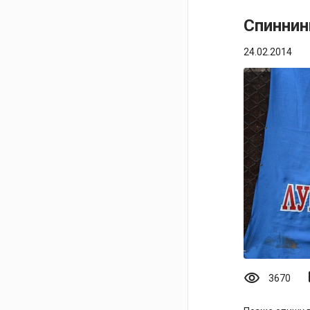
Спиннин
24.02.2014
visibility
mo
3670