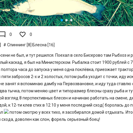
de_comment
0
0
]
Спиннинг [8]
Блесна [16]
осени не был, и тут решился. Поехал в село Бисерово там Рыбхоз и
лый каскад, я был на Министерском. Рыбалка стоит 1900 рублей с 7 
0 полтора часа до запуска у меня одна поклёвка, приезжает тракто
 пяти забросов 2-х и 2 холостых, потом рыба уходит с точки, иду и
не занят я вспоминаю дамбу на Первозвановке, и иду туда ставлю 
ва тычка, потом меняю цвет и типоразмер блесны сразу рыба и тут
й взгляд 8 перспективных блесен и начинаю работать на смене, де
ой, к 12-ти клев стих в 12.10 у меня последний сход( боролась до 
ал
потом смотрю у всех тихо, я засобирался домой отдыхать. Ито
ри схода, доволен как слон, форель серьезный боец!