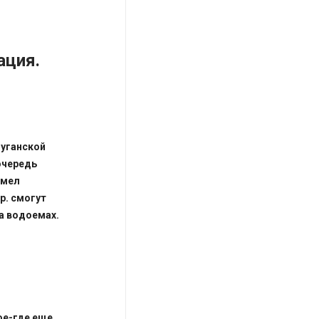
ация.
Луганской
очередь
имел
р. смогут
а водоемах.
кое-где еще