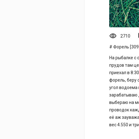
visibility
mo
2710
Форель [309
На рыбалке с 
прудов там це
приехал в 8:3
форель, беру с
угол водоема 
зарабатываю д
выбераю на мо
проводок кажд
её аж зауваж
вес 4.550 и т