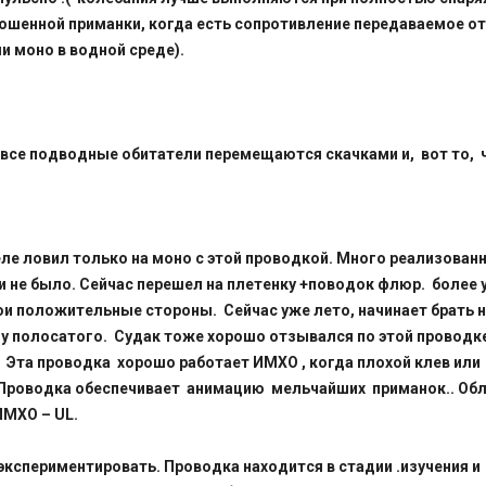
рошенной приманки, когда есть сопротивление передаваемое о
ли моно в водной среде).
 все подводные обитатели перемещаются скачками и, вот то, ч
реле ловил только на моно с этой проводкой. Много реализова
ти не было. Сейчас перешел на плетенку +поводок флюр. более
ои положительные стороны. Сейчас уже лето, начинает брать н
иду полосатого. Судак тоже хорошо отзывался по этой проводк
. Эта проводка хорошо работает ИМХО , когда плохой клев или
 Проводка обеспечивает анимацию мельчайших приманок.. Об
МХО – UL.
спериментировать. Проводка находится в стадии .изучения и