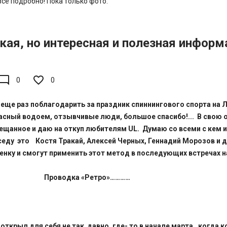
се подробно! Пока только фото.
кая, но интересная и полезная информ
de_comment
0
0
еще раз поблагодарить за праздник спиннингового спорта на 
асный водоем, отзывчивые люди, большое спасибо!... В свою 
щанное и даю на откуп любителям UL. Думаю со всеми с кем 
еду это Костя Тракай, Алексей Черных, Геннадий Морозов и д
енку и смогут применить этот метод в последующих встречах н
дка «Ретро»…………
открыл для себя не так давно, где- то в начале марта , когда 