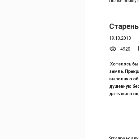
Позже опишу в
Старень
19.10.2013
visibility
mo
4920
Хотелось бы 
земле. Прекр
выполняю обе
душевную бес
дать свою оц
Прово
Эту проводку 