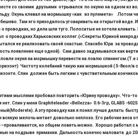
месте со своими друзьями отрывался по окуню на одном из в
льду. Окунь клевал на мормышку «как из пулемета» .Потом 
бешево. Там его приходилось уговаривать на открытой воде. 
ю о проводках, но дела шли туго. Полосатые не хотели клевать.
л о проводках Харьковских коллег.(«Секреты Юриной микрод
ытался ее реализовать своей снастью. Спасибо Юра за провод
сть появление еще одной). Сам давно задумывался как верт
 ловле окуня на мормышку перевести на ловлю спинингом.(Т.е 
горизонт) Частоту колебаний такую как мормышкой ( 5-8кол/в с
ризонте. Спин должен быть легким с чувствительным кончико
 этими мыслями пробовал повторить «Юрину проводку». Что-то
 нет. Спин у меня Graphiteleader «Bellezza» 0.6-3гр, GLABS -602S
ный(Moderete). А эту проводку как я понял лучше делать быс
и всякую мелочь метает довольно неплохо. Его рабочие веса от
р –проваливается, но общем ловить можно. Хорошо работал 
нью на подрыве приманки. Дальность конечно маловата до 20м 