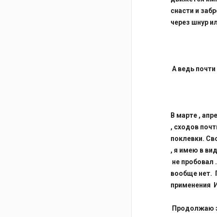
снасти и заб
через шнур и
А ведь почти
В марте , ап
, сходов поч
поклевки. Св
, я имею в в
не пробовал 
вообще нет.
применения И
Продолжаю эк