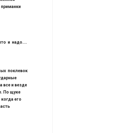
т приманки
то и надо....
нных поклевок
 ударные
а все и везде
е. По щуке
 когда его
ласть