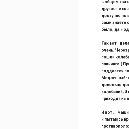
в общем хват
другое не хоч
доступно по 
сами знаете о
было, да и о
Так вот , де
очень. Через 
пошли колеба
спининга.( П
поддается по
Медленный- п
довольно дол
колебаний, Э
приходит из в
И вот ... маш
и пытаюсь вр
противополож