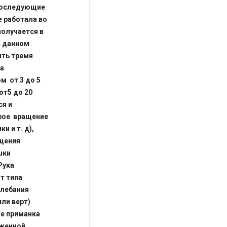
 Последующие
 работала во
получается в
в данном
ить тремя
та
м от 3 до 5
от5 до 20
ся и
орое вращение
 и т. д),
ащения
шки
Рука
т типа
олебания
ли верт)
те приманка
яженной