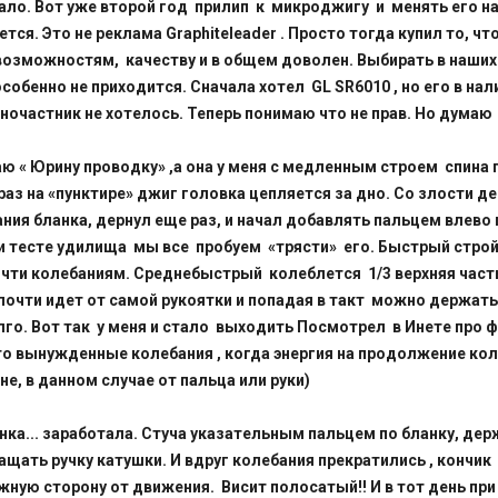
ало. Вот уже второй год прилип к микроджигу и менять его на
ется. Это не реклама Graphiteleader . Просто тогда купил то, ч
возможностям, качеству и в общем доволен. Выбирать в наших
собенно не приходится. Сначала хотел GL SR6010 , но его в нал
дночастник не хотелось. Теперь понимаю что не прав. Но думаю
лаю « Юрину проводку» ,а она у меня с медленным строем спина 
раз на «пунктире» джиг головка цепляется за дно. Со злости д
ния бланка, дернул еще раз, и начал добавлять пальцем влево 
ри тесте удилища мы все пробуем «трясти» его. Быстрый строй
чти колебаниям. Среднебыстрый колеблется 1/3 верхняя част
очти идет от самой рукоятки и попадая в такт можно держать 
го. Вот так у меня и стало выходить Посмотрел в Инете про 
то вынужденные колебания , когда энергия на продолжение ко
не, в данном случае от пальца или руки)
инка... заработала. Стуча указательным пальцем по бланку, де
ащать ручку катушки. И вдруг колебания прекратились , кончик
ную сторону от движения. Висит полосатый!! И в тот день пр