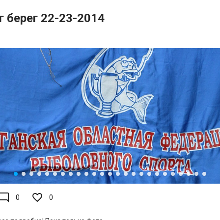
г берег 22-23-2014
de_comment
0
0