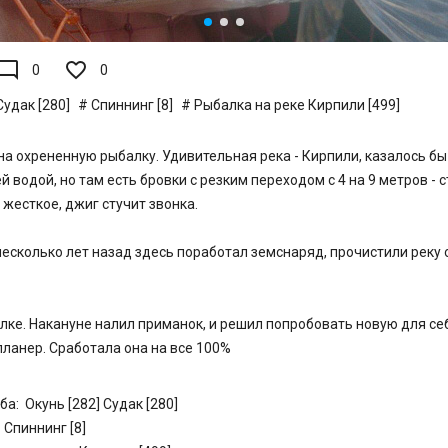
de_comment
0
0
Судак [280]
Спиннинг [8]
Рыбалка на реке Кирпили [499]
на охрененную рыбалку. Удивительная река - Кирпили, казалось бы 
й водой, но там есть бровки с резким переходом с 4 на 9 метров - с
 жесткое, джиг стучит звонка.
есколько лет назад здесь поработал земснаряд, прочистили реку 
лке. Накануне налил приманок, и решил попробовать новую для се
ланер. Сработала она на все 100%
ба:
Окунь [282]
Судак [280]
Спиннинг [8]