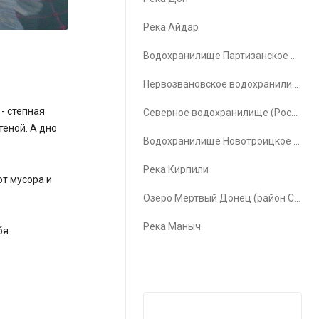
Река Айдар
Водохранилище Партизанское водохранилище
Первозвановское водохранилище (Первозвановка)
- степная
Северное водохранилище (Ростов-на-Дону)
теной. А дно
Водохранилище Новотроицкое водохранилище
Река Кирпили
от мусора и
Озеро Мертвый Донец (район Счастья)
Река Маныч
бя