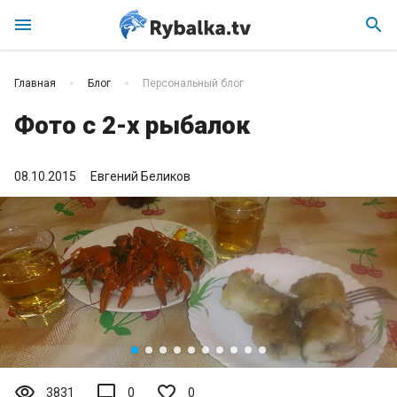
menu
search
Главная
Блог
Персональный блог
Фото с 2-х рыбалок
08.10.2015
Евгений Беликов
visibility
mode_comment
3831
0
0