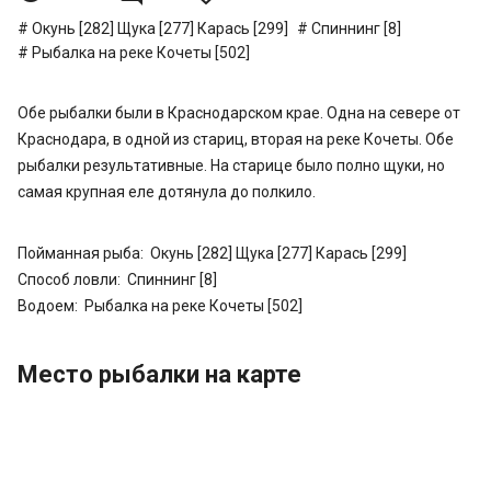
Окунь [282]
Щука [277]
Карась [299]
Спиннинг [8]
Рыбалка на реке Кочеты [502]
Обе рыбалки были в Краснодарском крае. Одна на севере от
Краснодара, в одной из стариц, вторая на реке Кочеты. Обе
рыбалки результативные. На старице было полно щуки, но
самая крупная еле дотянула до полкило.
Пойманная рыба:
Окунь [282]
Щука [277]
Карась [299]
Способ ловли:
Спиннинг [8]
Водоем:
Рыбалка на реке Кочеты [502]
Место рыбалки на карте