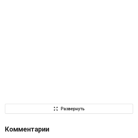
zoom_out_map
Развернуть
Комментарии