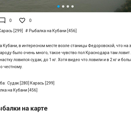
de_comment
0
0
Карась [299]
Рыбалка на Кубани [456]
а Кубани, в интересном месте возле станицы Федоровской, что на 
ароду было очень много, такое чувство пол Краснодара там ловит.
астку ловился судак, до 1 кг. Хотя видео что ловили и в 2 кг и бол
по честному.
ба:
Судак [280]
Карась [299]
лка на Кубани [456]
балки на карте