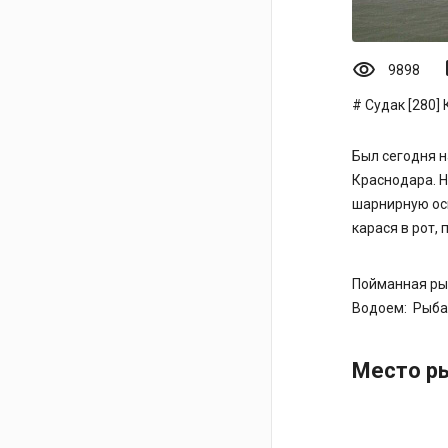
visibility
mo
9898
Судак [280]
Был сегодня н
Краснодара. Н
шарнирную осн
карася в рот, 
Пойманная ры
Водоем:
Рыба
Место ры