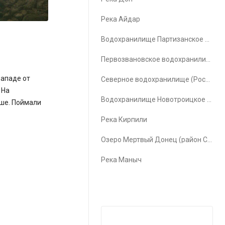
Река Айдар
Водохранилище Партизанское водохранилище
Первозвановское водохранилище (Первозвановка)
западе от
Северное водохранилище (Ростов-на-Дону)
 На
Водохранилище Новотроицкое водохранилище
ьше. Поймали
Река Кирпили
Озеро Мертвый Донец (район Счастья)
Река Маныч