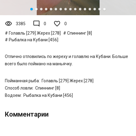
visibility
mode_comment
3385
0
0
Голавль [279]
Жерех [278]
Спиннинг [8]
Рыбалка на Кубани [456]
Отлично отловились по жереху и голавлю на Кубани. Больше
всего было поймано на маньячку.
Пойманная рыба:
Голавль [279]
Жерех [278]
Способ ловли:
Спиннинг [8]
Водоем:
Рыбалка на Кубани [456]
Комментарии