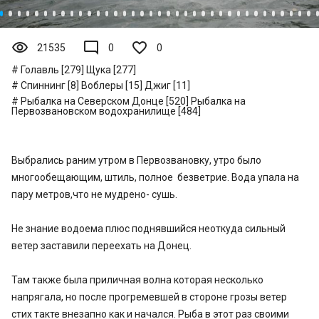
visibility
mode_comment
21535
0
0
Голавль [279]
Щука [277]
Спиннинг [8]
Воблеры [15]
Джиг [11]
Рыбалка на Северском Донце [520]
Рыбалка на
Первозвановском водохранилище [484]
Выбрались раним утром в Первозвановку, утро было
многообещающим, штиль, полное безветрие. Вода упала на
пару метров,что не мудрено- сушь.
Не знание водоема плюс поднявшийся неоткуда сильный
ветер заставили переехать на Донец.
Там также была приличная волна которая несколько
напрягала, но после прогремевшей в стороне грозы ветер
стих такте внезапно как и начался. Рыба в этот раз своими