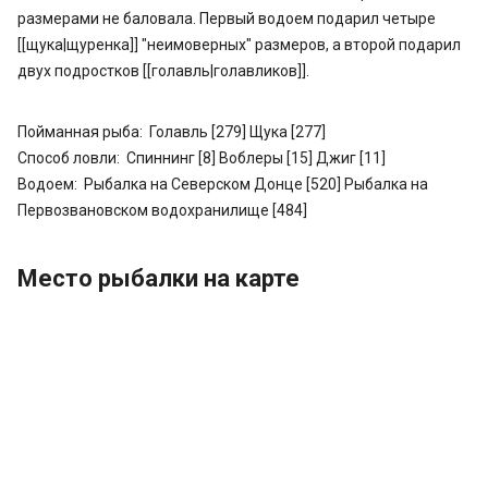
размерами не баловала. Первый водоем подарил четыре
[[щука|щуренка]] "неимоверных" размеров, а второй подарил
двух подростков [[голавль|голавликов]].
Пойманная рыба:
Голавль [279]
Щука [277]
Способ ловли:
Спиннинг [8]
Воблеры [15]
Джиг [11]
Водоем:
Рыбалка на Северском Донце [520]
Рыбалка на
Первозвановском водохранилище [484]
Место рыбалки на карте