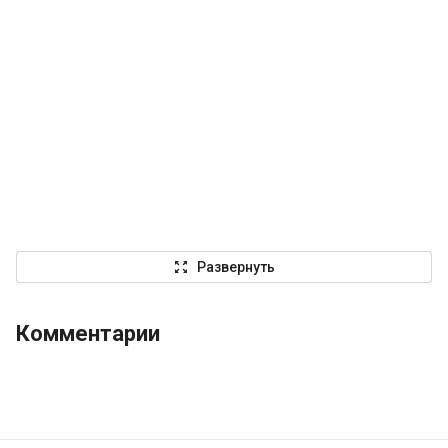
zoom_out_map
Развернуть
Комментарии