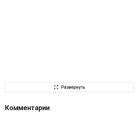
zoom_out_map
Развернуть
Комментарии