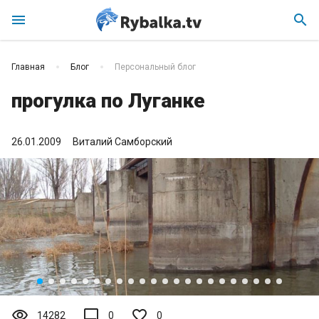
menu
search
Главная
Блог
Персональный блог
прогулка по Луганке
26.01.2009
Виталий Самборский
visibility
mode_comment
14282
0
0