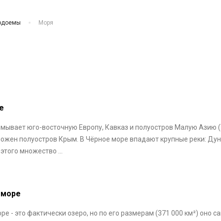
одоемы
Моря
е
мывает юго-восточную Европу, Кавказ и полуостров Малую Азию (
ожен полуостров Крым. В Чёрное море впадают крупные реки: Дун
этого множество ...
 море
ре - это фактически озеро, но по его размерам (371 000 км²) оно с