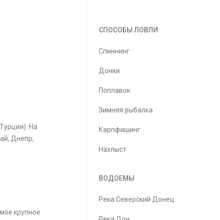
СПОСОБЫ ЛОВЛИ
Спиннинг
Донки
Поплавок
Зимняя рыбалка
Турция). На
Карпфишинг
ай, Днепр,
Нахлыст
ВОДОЕМЫ
Река Северский Донец
амое крупное
Река Дон