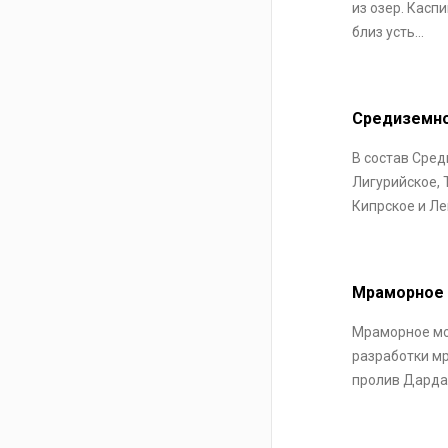
из озер. Касп
близ усть...
Средиземн
В состав Сред
Лигурийское, 
Кипрское и Лев
Мраморное
Мраморное мо
разработки мр
пролив Дардан