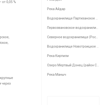
 от 0,05 %
Река Айдар
Водохранилище Партизанское водохранилище
Первозвановское водохранилище (Первозвановка)
рское,
Северное водохранилище (Ростов-на-Дону)
йское,
Водохранилище Новотроицкое водохранилище
Река Кирпили
Озеро Мертвый Донец (район Счастья)
Река Маныч
 крупные
м через