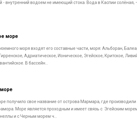
ий - внутренний водоем не имеющий стока. Вода в Каспии солёная, —
ое море
иземного моря входят его составные части, моря: Альборан, Балеа
Тирренское, Адриатическое, Ионическое, Эгейское, Критское, Ливи
антийское. В бассейн...
 море
ре получило свое название от острова Мармара, где производили
амора. Море является проходным и имеет связь с Эгейским море
еллы и с Черным морем ч...