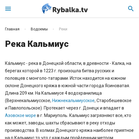
menu
search
Главная
Водоемы
Реки
Река Кальмиус
Ка́льмиус - река в Донецкой области, в древности - Калка, на
берегах которой в 1223 г. произошла битва русских и
половцев с монголо-татарами. Исток находится на южном
склоне Донецкого кряжа в южной части города Ясиноватая.
Длина 209 км. На Кальмиусе 4 водохранилища
(Верхнекальмиусское,
Нижнекальмиусское
, Старобешевское
и Павлопольское). Протекает через г. Донецк и впадает в
Азовское море
в г. Мариуполь. Кальмиус загрязняют все, кто
как может, заводы, шахты сбрасывают в реку отходы
производства. В холмах Донецкого кряжа наиболее приятное
на р.Кальмиус то что с каждым пройденным метром