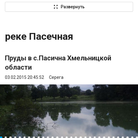
zoom_out_map
Развернуть
реке Пасечная
Пруды в с.Пасична Хмельницкой
области
03.02.2015 20:45:52
Серега