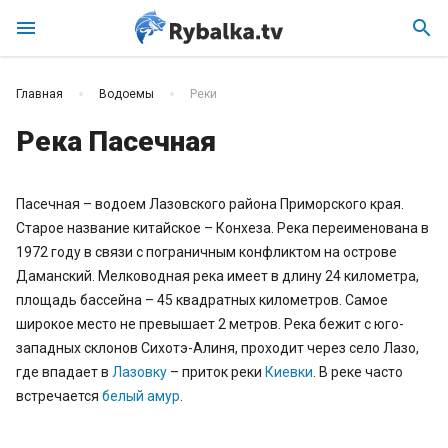
menu
search
Главная
Водоемы
Реки
Река Пасечная
Пасечная – водоем Лазовского района Приморского края.
Старое название китайское – Конхеза. Река переименована в
1972 году в связи с пограничным конфликтом на острове
Даманский. Мелководная река имеет в длину 24 километра,
площадь бассейна – 45 квадратных километров. Самое
широкое место не превышает 2 метров. Река бежит с юго-
западных склонов Сихотэ-Алиня, проходит через село Лазо,
где впадает в
Лазовку
– приток реки
Киевки
. В реке часто
встречается
белый амур
.