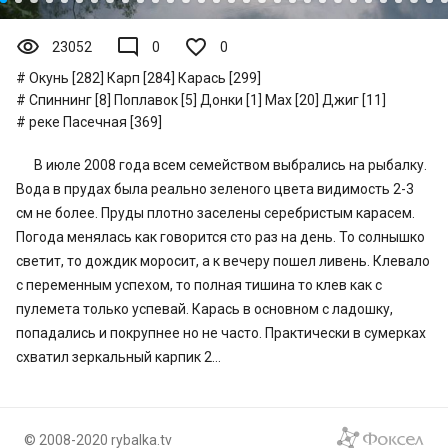
visibility
mode_comment
23052
0
0
Окунь [282]
Карп [284]
Карась [299]
Спиннинг [8]
Поплавок [5]
Донки [1]
Мах [20]
Джиг [11]
реке Пасечная [369]
В июле 2008 года всем семейством выбрались на рыбалку.
Вода в прудах была реально зеленого цвета видимость 2-3
см не более. Пруды плотно заселены серебристым карасем.
Погода менялась как говорится сто раз на день. То солнышко
светит, то дождик моросит, а к вечеру пошел ливень. Клевало
с переменным успехом, то полная тишина то клев как с
пулемета только успевай. Карась в основном с ладошку,
попадались и покрупнее но не часто. Практически в сумерках
схватил зеркальный карпик 2...
© 2008-2020 rybalka.tv