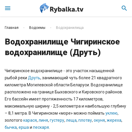
menu
search
Главная
Водоемы
Водохранилища
Водохранилище Чигиринское
водохранилище (Друть)
Чигиринское водохранилище - это участок насыщенной
рыбой реки
Друть
, занимающий чуть более 21 квадратного
километра Могилевской области Беларуси. Водохранилище
расположено на границе Быховского и Кировского районов.
Его бассейн имеет протяженность 17 километров,
максимальную ширину - 2,5 километра и наибольшую глубину
– 8,1 метра. В Чигиринском «море» можно поймать
уклею
,
золотого
карася
,
линя
,
густеру
,
леща
,
плотву
,
окуня
,
жереха
,
бычка
,
ерша
и
пескаря
.