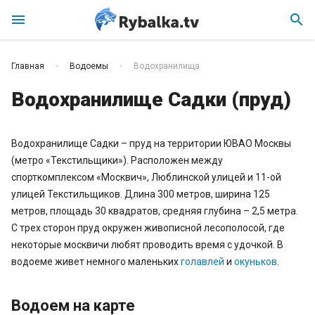
menu
search
Главная
Водоемы
Водохранилища
Водохранилище Садки (пруд)
Водохранилище Садки – пруд на территории ЮВАО Москвы
(метро «Текстильщики»). Расположен между
спорткомплексом «Москвич», Люблинской улицей и 11-ой
улицей Текстильщиков. Длина 300 метров, ширина 125
метров, площадь 30 квадратов, средняя глубина – 2,5 метра.
С трех сторон пруд окружен живописной лесополосой, где
некоторые москвичи любят проводить время с удочкой. В
водоеме живет немного маленьких
голавлей
и
окуньков
.
Водоем на карте