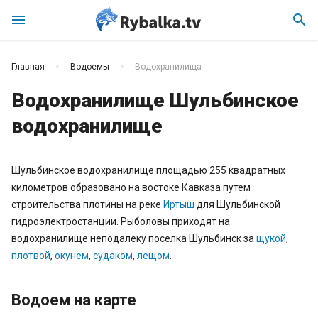
menu
search
Главная
Водоемы
Водохранилища
Водохранилище Шульбинское
водохранилище
Шульбинское водохранилище площадью 255 квадратных
километров образовано на востоке Кавказа путем
строительства плотины на реке
Иртыш
для Шульбинской
гидроэлектростанции. Рыболовы приходят на
водохранилище неподалеку поселка Шульбинск за
щукой
,
плотвой
,
окунем
,
судаком
,
лещом
.
Водоем на карте