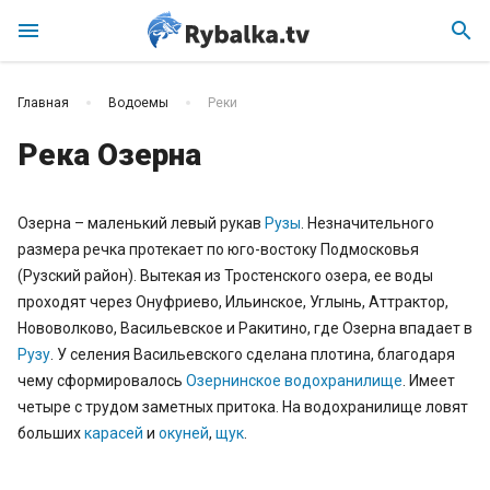
menu
search
Главная
Водоемы
Реки
Река Озерна
Озерна – маленький левый рукав
Рузы
. Незначительного
размера речка протекает по юго-востоку Подмосковья
(Рузский район). Вытекая из Тростенского озера, ее воды
проходят через Онуфриево, Ильинское, Углынь, Аттрактор,
Нововолково, Васильевское и Ракитино, где Озерна впадает в
Рузу
. У селения Васильевского сделана плотина, благодаря
чему сформировалось
Озернинское водохранилище
. Имеет
четыре с трудом заметных притока. На водохранилище ловят
больших
карасей
и
окуней
,
щук
.