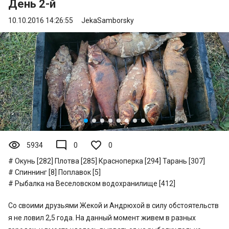
День 2-й
10.10.2016 14:26:55
JekaSamborsky
visibility
mode_comment
5934
0
0
Окунь [282]
Плотва [285]
Красноперка [294]
Тарань [307]
Спиннинг [8]
Поплавок [5]
Рыбалка на Веселовском водохранилище [412]
Со своими друзьями Жекой и Андрюхой в силу обстоятельств
я не ловил 2,5 года. На данный момент живем в разных