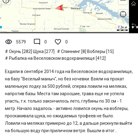
visibility
mode_comment
5579
0
0
Окунь [282]
Щука [277]
Спиннинг [8]
Воблеры [15]
Рыбалка на Веселовском водохранилище [412]
Ездили в сентябре 2014 года на Веселовское водохранилище,
на базу "Веселый маныч", но без ночевки. Взяли на прокат
маленькую лодку за 500 рублей, сперва ловили на меляках,
напротив базы. Места там заросшие, трава еще не успела
упасть, т.к. только закончилось лето, глубины по 30 см - 1
метр. Начало задалось - активно ловился окунь на воблеры,
проскакивала щука, но ожидаемых трофеев не было.
Ловили на меляках примерно до 12, а дальше рискнули выйти
на большую воду при приличном ветре. Вышли в итог...