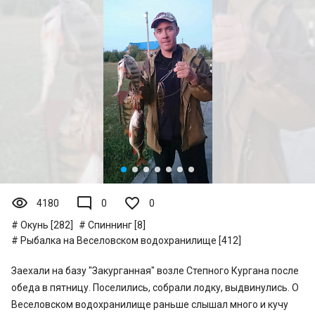
visibility
mode_comment
4180
0
0
Окунь [282]
Спиннинг [8]
Рыбалка на Веселовском водохранилище [412]
Заехали на базу "Закурганная" возле Степного Кургана после
обеда в пятницу. Поселились, собрали лодку, выдвинулись. О
Веселовском водохранилище раньше слышал много и кучу