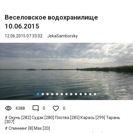
Веселовское водохранилище
10.06.2015
12.06.2015 07:33:02
JekaSamborsky
visibility
mode_comment
4388
0
0
Окунь [282]
Судак [280]
Плотва [285]
Карась [299]
Тарань
[307]
Спиннинг [8]
Мах [20]