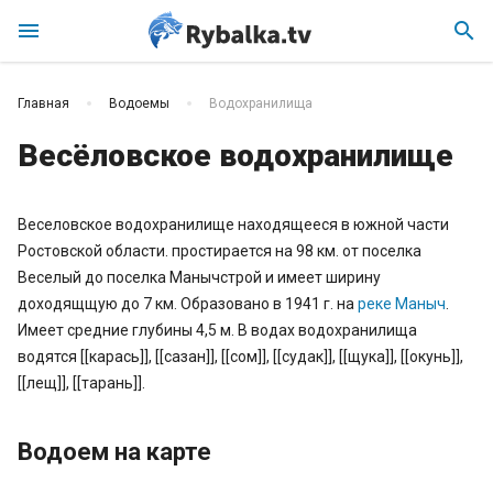
menu
search
Главная
Водоемы
Водохранилища
Весёловское водохранилище
Веселовское водохранилище находящееся в южной части
Ростовской области. простирается на 98 км. от поселка
Веселый до поселка Манычстрой и имеет ширину
доходящщую до 7 км. Образовано в 1941 г. на
реке Маныч
.
Имеет средние глубины 4,5 м. В водах водохранилища
водятся [[карась]], [[сазан]], [[сом]], [[судак]], [[щука]], [[окунь]],
[[лещ]], [[тарань]].
Водоем на карте