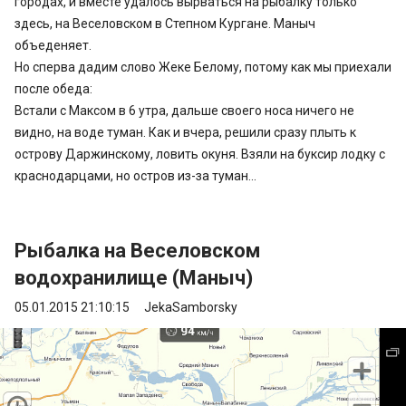
городах, и вместе удалось вырваться на рыбалку только
здесь, на Веселовском в Степном Кургане. Маныч
объеденяет.
Но сперва дадим слово Жеке Белому, потому как мы приехали
после обеда:
Встали с Максом в 6 утра, дальше своего носа ничего не
видно, на воде туман. Как и вчера, решили сразу плыть к
острову Даржинскому, ловить окуня. Взяли на буксир лодку с
краснодарцами, но остров из-за туман...
Рыбалка на Веселовском
водохранилище (Маныч)
05.01.2015 21:10:15
JekaSamborsky