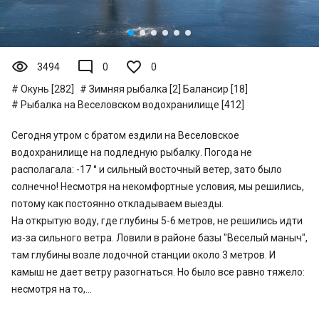
visibility
mode_comment
3494
0
0
Окунь [282]
Зимняя рыбалка [2]
Балансир [18]
Рыбалка на Веселовском водохранилище [412]
Сегодня утром с братом ездили на Веселовское
водохранилище на подледную рыбалку. Погода не
располагала: -17 ° и сильный восточный ветер, зато было
солнечно! Несмотря на некомфортные условия, мы решились,
потому как постоянно откладываем выезды.
На открытую воду, где глубины 5-6 метров, не решились идти
из-за сильного ветра. Ловили в районе базы "Веселый маныч",
там глубины возле лодочной станции около 3 метров. И
камыш не дает ветру разогнаться. Но было все равно тяжело:
несмотря на то,...