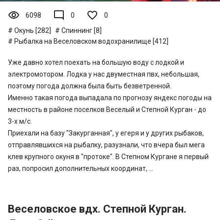
visibility
mode_comment
6098
0
0
Окунь [282]
Спиннинг [8]
Рыбалка на Веселовском водохранилище [412]
Уже давно хотел поехать на большую воду с лодкой и
электромотором. Лодка у нас двуместная пвх, небольшая,
поэтому погода должна была быть безветренной.
Именно такая погода выпадала по прогнозу яндекс погоды на
местность в районе поселков Веселый и Степной Курган - до
3-х м/c.
Приехали на базу "Закурганная", у егеря и у других рыбаков,
отправлявшихся на рыбалку, разузнали, что вчера был мега
клев крупного окуня в "протоке". В Степном Кургане я первый
раз, попросил дополнительных координат, ...
Веселовское вдх. Степной Курган.